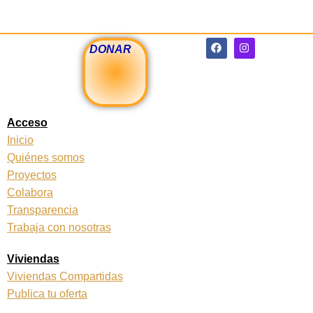
F
I
DONAR
a
n
c
s
e
t
b
a
o
g
o
r
k
a
Acceso
m
Inicio
Quiénes somos
Proyectos
Colabora
Transparencia
Trabaja con nosotras
Viviendas
Viviendas Compartidas
Publica tu oferta