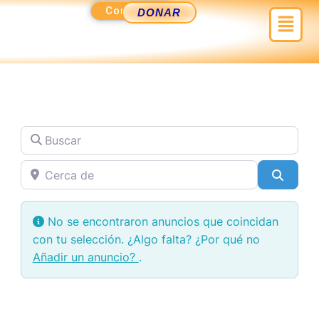
Ir
Contacto
Menú
DONAR
al
contenido
Buscar
Cerca de
Busca
No se encontraron anuncios que coincidan
con tu selección. ¿Algo falta? ¿Por qué no
Añadir un anuncio?
.