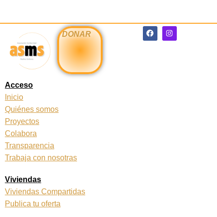
F
I
DONAR
a
n
c
s
e
t
b
a
o
g
o
r
k
a
Acceso
m
Inicio
Quiénes somos
Proyectos
Colabora
Transparencia
Trabaja con nosotras
Viviendas
Viviendas Compartidas
Publica tu oferta