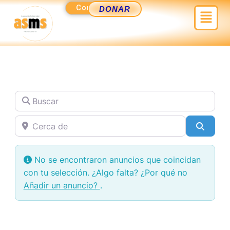
Ir
Contacto
Menú
DONAR
al
contenido
Buscar
Cerca de
Busca
No se encontraron anuncios que coincidan
con tu selección. ¿Algo falta? ¿Por qué no
Añadir un anuncio?
.