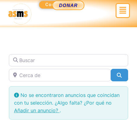
Ir
Contacto
Menú
DONAR
al
contenido
Buscar
Cerca de
Busca
No se encontraron anuncios que coincidan
con tu selección. ¿Algo falta? ¿Por qué no
Añadir un anuncio?
.