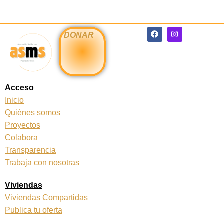
F
I
DONAR
a
n
c
s
e
t
b
a
o
g
o
r
k
a
Acceso
m
Inicio
Quiénes somos
Proyectos
Colabora
Transparencia
Trabaja con nosotras
Viviendas
Viviendas Compartidas
Publica tu oferta