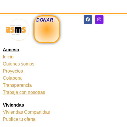
F
I
DONAR
a
n
c
s
e
t
b
a
o
g
o
r
k
a
Acceso
m
Inicio
Quiénes somos
Proyectos
Colabora
Transparencia
Trabaja con nosotras
Viviendas
Viviendas Compartidas
Publica tu oferta