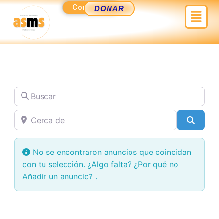
Ir
Contacto
Menú
DONAR
al
contenido
Buscar
Cerca de
Busca
No se encontraron anuncios que coincidan
con tu selección. ¿Algo falta? ¿Por qué no
Añadir un anuncio?
.