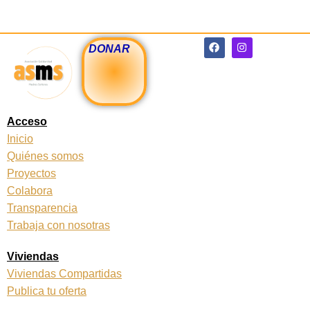
F
I
DONAR
a
n
c
s
e
t
b
a
o
g
o
r
k
a
Acceso
m
Inicio
Quiénes somos
Proyectos
Colabora
Transparencia
Trabaja con nosotras
Viviendas
Viviendas Compartidas
Publica tu oferta