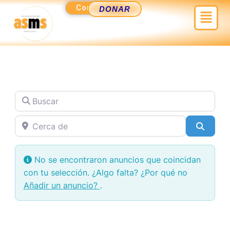
Ir
Contacto
Menú
DONAR
al
contenido
Buscar
Cerca de
Busca
No se encontraron anuncios que coincidan
con tu selección. ¿Algo falta? ¿Por qué no
Añadir un anuncio?
.