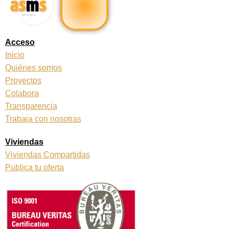
e
t
b
a
o
g
o
r
k
a
Acceso
m
Inicio
Quiénes somos
Proyectos
Colabora
Transparencia
Trabaja con nosotras
Viviendas
Viviendas Compartidas
Publica tu oferta