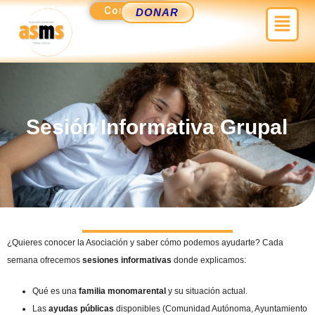
Ir
Contacto
Menú
DONAR
al
contenido
Sesión Informativa Grupal
¿Quieres conocer la Asociación y saber cómo podemos ayudarte? Cada
semana ofrecemos
sesiones informativas
donde explicamos:
Qué es una
familia monomarental
y su situación actual.
Las
ayudas públicas
disponibles (Comunidad Autónoma, Ayuntamiento