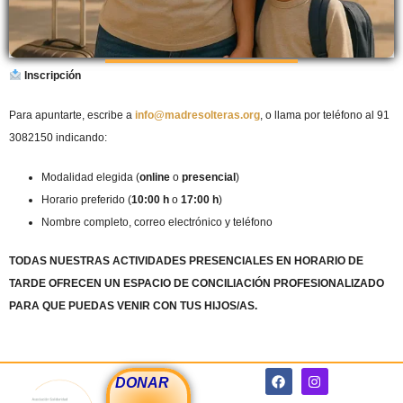
Inscripción
Para apuntarte, escribe a
info@madresolteras.org
, o llama por teléfono al 91
3082150 indicando:
Modalidad elegida (
online
o
presencial
)
Horario preferido (
10:00 h
o
17:00 h
)
Nombre completo, correo electrónico y teléfono
TODAS NUESTRAS ACTIVIDADES PRESENCIALES EN HORARIO DE
TARDE OFRECEN UN ESPACIO DE CONCILIACIÓN PROFESIONALIZADO
PARA QUE PUEDAS VENIR CON TUS HIJOS/AS.
F
I
DONAR
a
n
c
s