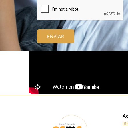
ENVIAR
A
In