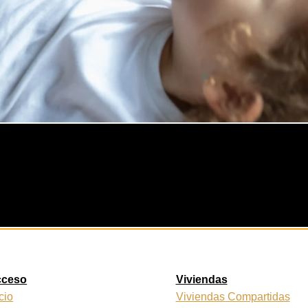
cceso
Viviendas
icio
Viviendas Compartidas