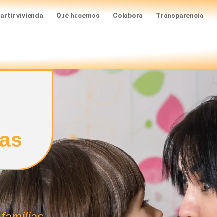
rtir vivienda
Qué hacemos
Colabora
Transparencia
ras
 familias