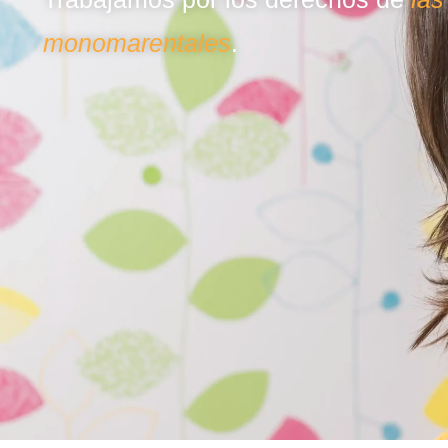
monomarentales
.