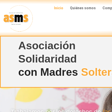
Ir
Inicio
Quiénes somos
Compa
al
contenido
Asociación
Solidaridad
con Madres
Solte
Trabajamos por los derechos de
las