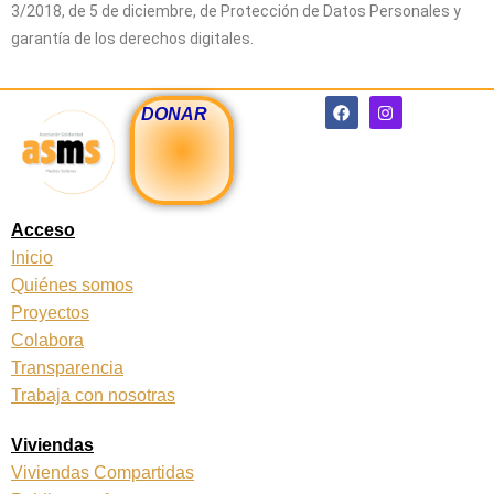
3/2018, de 5 de diciembre, de Protección de Datos Personales y
garantía de los derechos digitales.
F
I
DONAR
a
n
c
s
e
t
b
a
o
g
o
r
k
a
Acceso
m
Inicio
Quiénes somos
Proyectos
Colabora
Transparencia
Trabaja con nosotras
Viviendas
Viviendas Compartidas