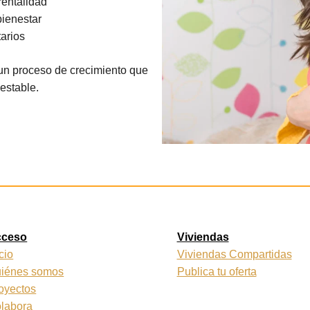
rentalidad
bienestar
tarios
un proceso de crecimiento que
estable.
cceso
Viviendas
icio
Viviendas Compartidas
iénes somos
Publica tu oferta
oyectos
labora