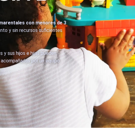
marentales con menores de 3
ento y sin recursos suficientes
y sus hijos e hijas pueden
, acompañadas por un equipo