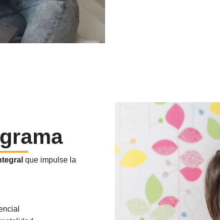
ograma
tegral
que impulse la
encial