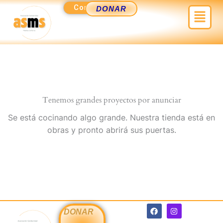
Ir
Contacto
Menú
DONAR
al
contenido
Tenemos grandes proyectos por anunciar
Se está cocinando algo grande. Nuestra tienda está en
obras y pronto abrirá sus puertas.
F
I
DONAR
a
n
c
s