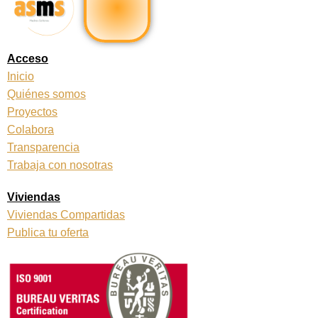
e
t
b
a
o
g
o
r
k
a
Acceso
m
Inicio
Quiénes somos
Proyectos
Colabora
Transparencia
Trabaja con nosotras
Viviendas
Viviendas Compartidas
Publica tu oferta