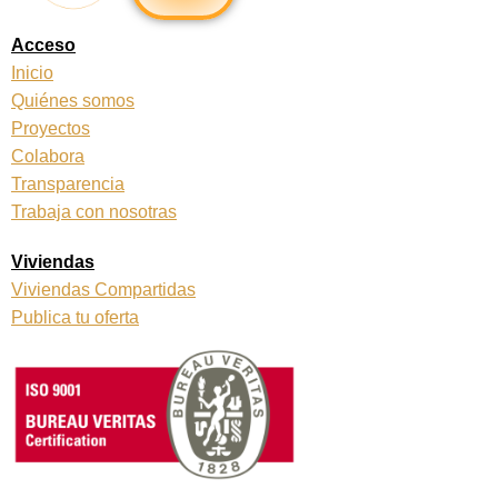
o
g
o
r
k
a
Acceso
m
Inicio
Quiénes somos
Proyectos
Colabora
Transparencia
Trabaja con nosotras
Viviendas
Viviendas Compartidas
Publica tu oferta