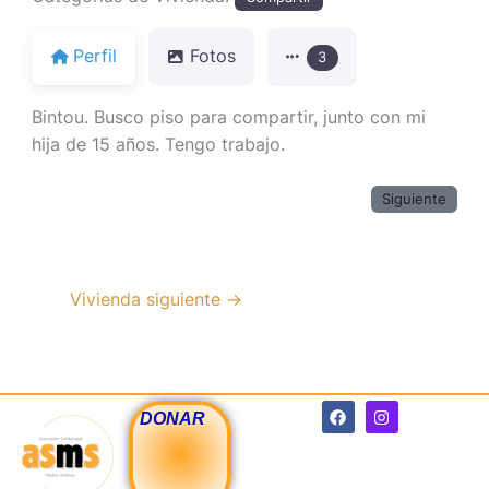
Perfil
Fotos
3
Bintou.
Busco piso para compartir, junto con mi
hija de 15 años. Tengo trabajo.
Siguiente
Vivienda siguiente
→
F
I
DONAR
a
n
c
s
e
t
b
a