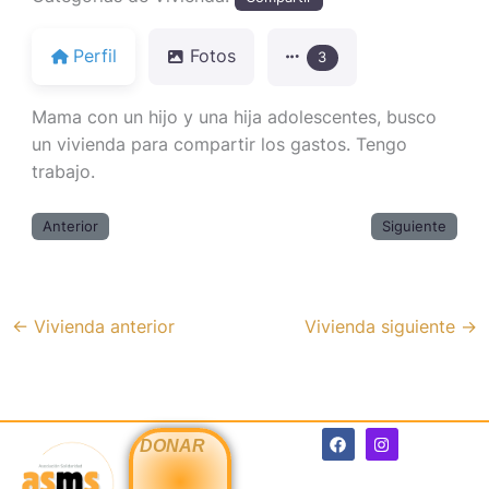
Perfil
Fotos
3
Mama con un hijo y una hija adolescentes, busco
un vivienda para compartir los gastos. Tengo
trabajo.
Anterior
Siguiente
←
Vivienda anterior
Vivienda siguiente
→
F
I
DONAR
a
n
c
s
e
t