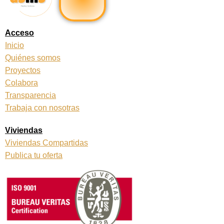
b
a
o
g
o
r
k
a
Acceso
m
Inicio
Quiénes somos
Proyectos
Colabora
Transparencia
Trabaja con nosotras
Viviendas
Viviendas Compartidas
Publica tu oferta