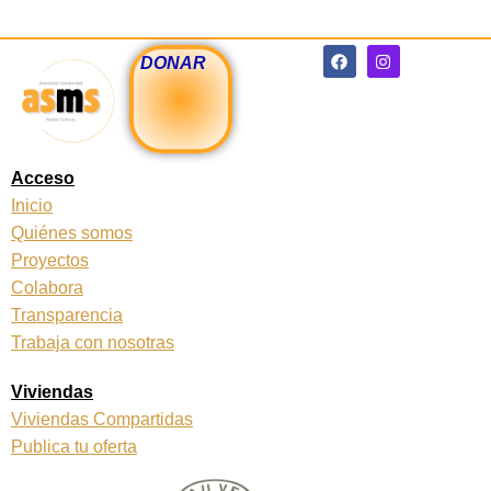
F
I
DONAR
a
n
c
s
e
t
b
a
o
g
o
r
k
a
Acceso
m
Inicio
Quiénes somos
Proyectos
Colabora
Transparencia
Trabaja con nosotras
Viviendas
Viviendas Compartidas
Publica tu oferta