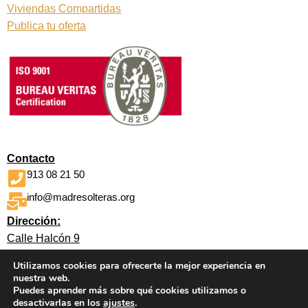
Viviendas Compartidas
Publica tu oferta
Contacto
913 08 21 50
info@madresolteras.org
Dirección:
Calle Halcón 9
Vista Alegre o Carabanchel
Utilizamos cookies para ofrecerte la mejor experiencia en
Madrid
nuestra web.
Puedes aprender más sobre qué cookies utilizamos o
desactivarlas en los
ajustes
.
© 2026
Asociación Solidaridad Madres Solteras