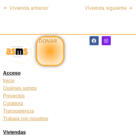
←
Vivienda anterior
Vivienda siguiente
→
F
I
DONAR
a
n
c
s
e
t
b
a
o
g
o
r
k
a
Acceso
m
Inicio
Quiénes somos
Proyectos
Colabora
Transparencia
Trabaja con nosotras
Viviendas