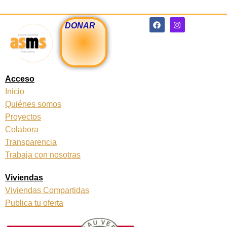
F
I
DONAR
a
n
c
s
e
t
b
a
o
g
o
r
k
a
Acceso
m
Inicio
Quiénes somos
Proyectos
Colabora
Transparencia
Trabaja con nosotras
Viviendas
Viviendas Compartidas
Publica tu oferta