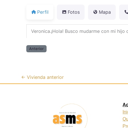
Perfil
Fotos
Mapa
Veronica.¡Hola! Busco mudarme con mi hijo 
Anterior
←
Vivienda anterior
A
In
Qu
Pr