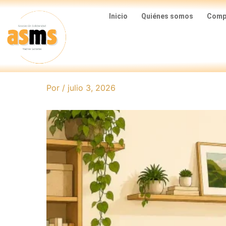
Ir
Inicio
Quiénes somos
Compa
al
contenido
Por
/
julio 3, 2026