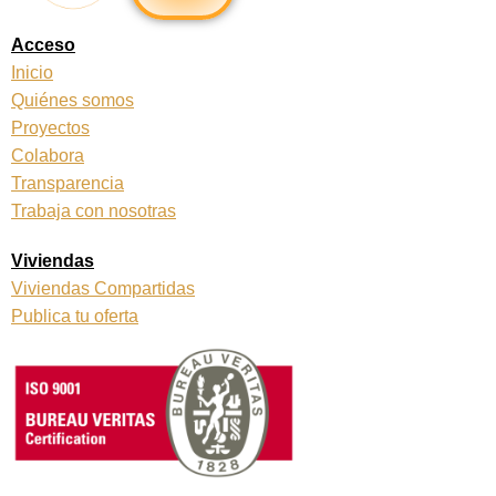
o
g
o
r
k
a
Acceso
m
Inicio
Quiénes somos
Proyectos
Colabora
Transparencia
Trabaja con nosotras
Viviendas
Viviendas Compartidas
Publica tu oferta