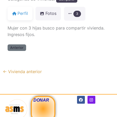
Perfil
Fotos
3
Mujer con 3 hijas busco para compartir vivienda.
Ingresos fijos.
Anterior
←
Vivienda anterior
F
I
DONAR
a
n
c
s
e
t
b
a