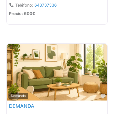
Teléfono:
643737336
Precio:
600€
Fav
Demanda
DEMANDA