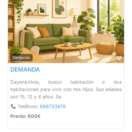
Fav
Demanda
DEMANDA
Dayana.Hola, busco habitación o dos
habitaciones para vivir con mis hijos. Sus edades
son 15, 12 y 4 años. Se
Teléfono:
696733479
Precio:
600€