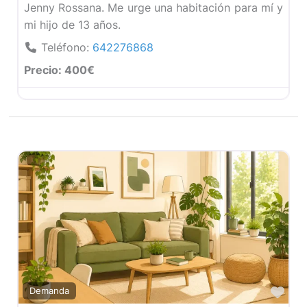
Jenny Rossana. Me urge una habitación para mí y
mi hijo de 13 años.
Teléfono:
642276868
Precio:
400€
Fav
Demanda