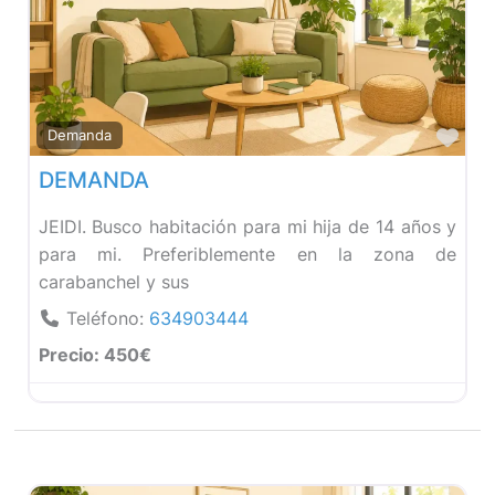
Fav
Demanda
DEMANDA
JEIDI. Busco habitación para mi hija de 14 años y
para mi. Preferiblemente en la zona de
carabanchel y sus
Teléfono:
634903444
Precio:
450€