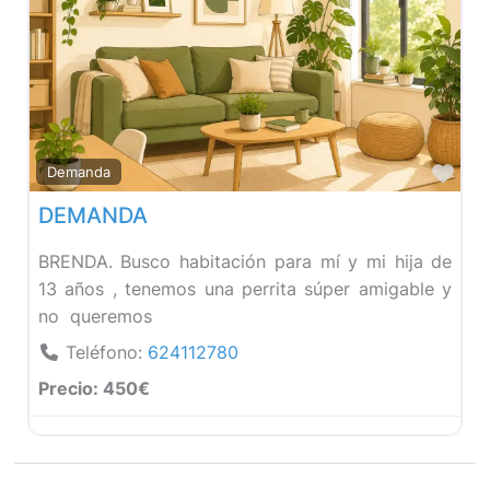
Fav
Demanda
DEMANDA
BRENDA. Busco habitación para mí y mi hija de
13 años , tenemos una perrita súper amigable y
no queremos
Teléfono:
624112780
Precio:
450€