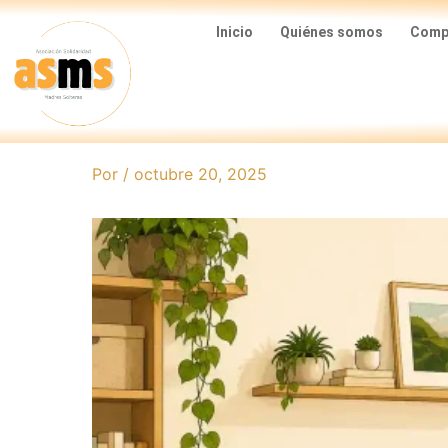
Ir
Inicio
Quiénes somos
Compa
al
contenido
Por
/
octubre 20, 2025