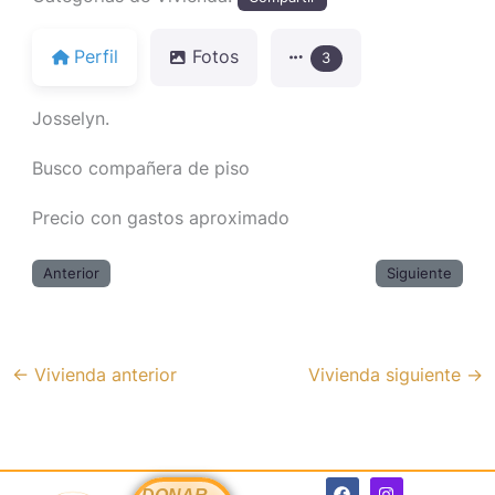
Perfil
Fotos
3
Josselyn.
Busco compañera de piso
Precio con gastos aproximado
Anterior
Siguiente
←
Vivienda anterior
Vivienda siguiente
→
F
I