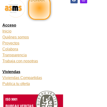
DONAR
a
n
c
s
e
t
b
a
o
g
o
r
k
a
Acceso
m
Inicio
Quiénes somos
Proyectos
Colabora
Transparencia
Trabaja con nosotras
Viviendas
Viviendas Compartidas
Publica tu oferta