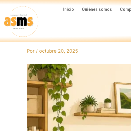
Ir
Inicio
Quiénes somos
Compa
al
contenido
Por
/
octubre 20, 2025