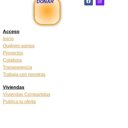
DONAR
a
n
c
s
e
t
b
a
o
g
o
r
k
a
Acceso
m
Inicio
Quiénes somos
Proyectos
Colabora
Transparencia
Trabaja con nosotras
Viviendas
Viviendas Compartidas
Publica tu oferta