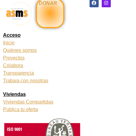
F
I
DONAR
a
n
c
s
e
t
b
a
o
g
o
r
k
a
Acceso
m
Inicio
Quiénes somos
Proyectos
Colabora
Transparencia
Trabaja con nosotras
Viviendas
Viviendas Compartidas
Publica tu oferta