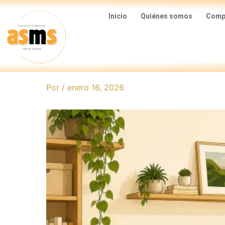
Ir
Inicio
Quiénes somos
Compa
al
contenido
Por
/
enero 16, 2026