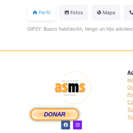
Perfil
Fotos
Mapa
GIPSY. Busco habitación, tengo un hijo adoles
A
In
Qu
Pr
Co
Tr
DONAR
Tr
F
I
a
n
c
s