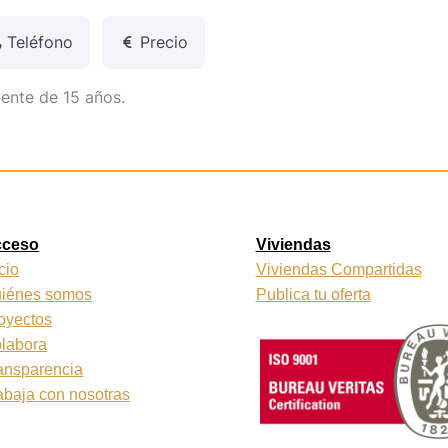
Teléfono
Precio
cente de 15 años.
cceso
Viviendas
icio
Viviendas Compartidas
iénes somos
Publica tu oferta
oyectos
labora
ansparencia
abaja con nosotras