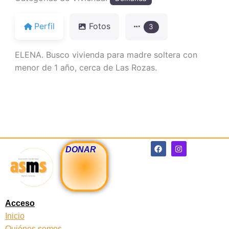
Perfil
Fotos
3
ELENA. Busco vivienda para madre soltera con
menor de 1 año, cerca de Las Rozas.
F
I
DONAR
a
n
c
s
e
t
b
a
o
g
o
r
k
a
Acceso
m
Inicio
Quiénes somos