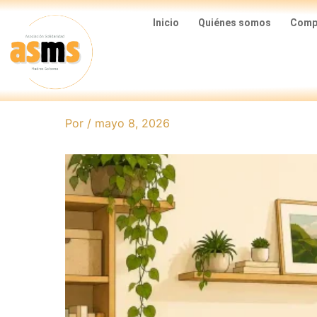
Ir
Inicio
Quiénes somos
Compa
al
contenido
Por
/
mayo 8, 2026