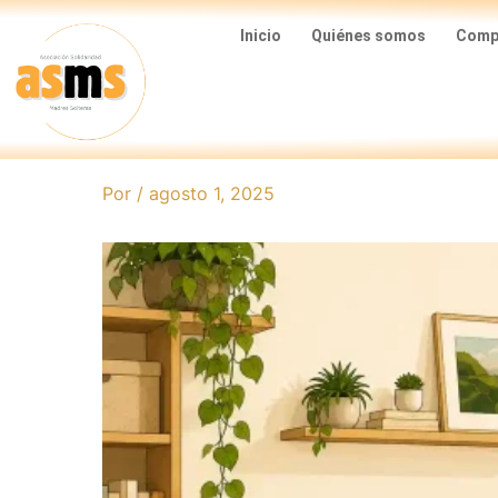
Ir
Inicio
Quiénes somos
Compa
al
contenido
Por
/
agosto 1, 2025