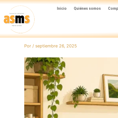
Ir
Inicio
Quiénes somos
Compa
al
contenido
Por
/
septiembre 26, 2025