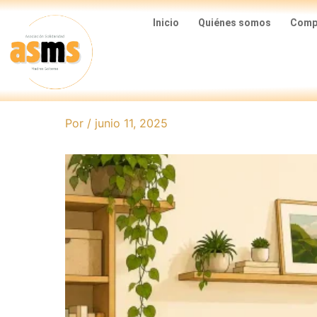
Ir
Inicio
Quiénes somos
Compa
al
contenido
Por
/
junio 11, 2025