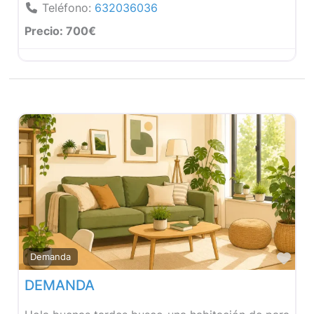
Teléfono:
632036036
Precio:
700€
Fav
Demanda
DEMANDA