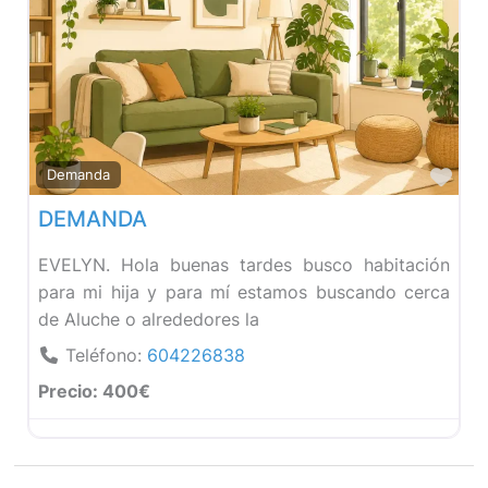
Fav
Demanda
DEMANDA
EVELYN. Hola buenas tardes busco habitación
para mi hija y para mí estamos buscando cerca
de Aluche o alrededores la
Teléfono:
604226838
Precio:
400€