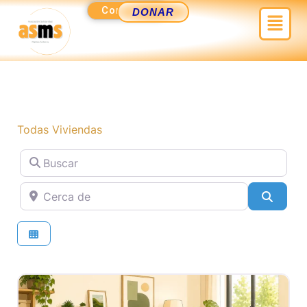
Ir
Contacto
Menú
DONAR
al
contenido
Todas Viviendas
Buscar
Cerca de
Busca