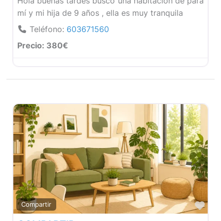
Hola buenas tardes busco una habitación de para
mí y mi hija de 9 años , ella es muy tranquila
Teléfono:
603671560
Precio:
380€
Fav
Compartir